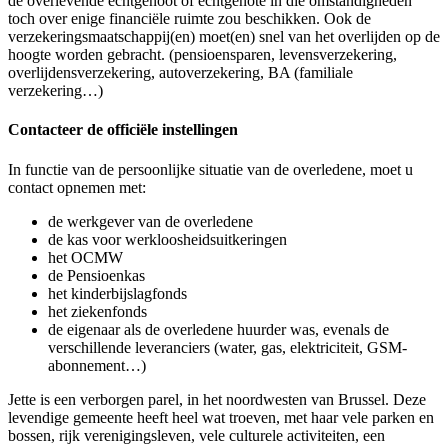
de overlevende echtgenoot of echtgenote in die omstandigheden
toch over enige financiële ruimte zou beschikken. Ook de
verzekeringsmaatschappij(en) moet(en) snel van het overlijden op de
hoogte worden gebracht. (pensioensparen, levensverzekering,
overlijdensverzekering, autoverzekering, BA (familiale
verzekering…)
Contacteer de officiële instellingen
In functie van de persoonlijke situatie van de overledene, moet u
contact opnemen met:
de werkgever van de overledene
de kas voor werkloosheidsuitkeringen
het OCMW
de Pensioenkas
het kinderbijslagfonds
het ziekenfonds
de eigenaar als de overledene huurder was, evenals de
verschillende leveranciers (water, gas, elektriciteit, GSM-
abonnement…)
Jette is een verborgen parel, in het noordwesten van Brussel. Deze
levendige gemeente heeft heel wat troeven, met haar vele parken en
bossen, rijk verenigingsleven, vele culturele activiteiten, een