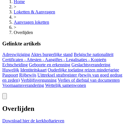
Home
>
Loketten & Aanvragen
>
Aanvragen loketten
>
Overlijden
Gelinkte artikels
Adreswijziging
Aktes burgerlijke stand
Belgische nationaliteit
Certificaten - Attesten - Aangiftes - Legalisaties - Kopieën
Echtscheiding
Geboorte en erkenning
Geslachtsverandering
Huwelijk
Identiteitskaart
Ouderlijke toelating reizen minderjarige
Paspoort
Rijbewijs
Uittreksel strafregister (bewijs van goed gedrag
en zeden)
Verblijfsvergunning
Verlies of diefstal van documenten
Voornaamsverandering
Wettelijk samenwonen
Overlijden
Download hier de
kerkhoftarieven