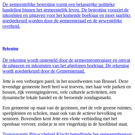
De gemeentelijke begroting vormt een belangrijke politieke
handeling binnen het gemeentelijk leven. De begroting voorziet de
inkomsten en uitgaven voor het komende boekjaar en moet jaarlijks
goedgekeurd worden door de gemeenteraad en de gewestelijke
overheid.
Rekening
De rekening wordt opgesteld door de gemeenteontvanger en omvat
de uitgaven en inkomsten van het afgelopen boekjaar. De rekening
wordt goedgekeurd door de Gemeenteraad.
Jette is een verborgen parel, in het noordwesten van Brussel. Deze
levendige gemeente heeft heel wat troeven, met haar vele parken en
bossen, rijk verenigingsleven, vele culturele activiteiten, een
dynamische lokale handel en de beroemde zondagsmarkt.
Een gemeente op maat van de gezinnen, met de vele groene ruimtes,
speelpleinen en scholen, maar ook van de actieve bevolking en
senioren. Bovendien kent Jette een vlotte verbinding met het
openbaar vervoer, zodat je in een vingerknip in de hoofdstad staat.
Transparantie
Privacybeleid
Klacht betreffende het gemeentebestuur