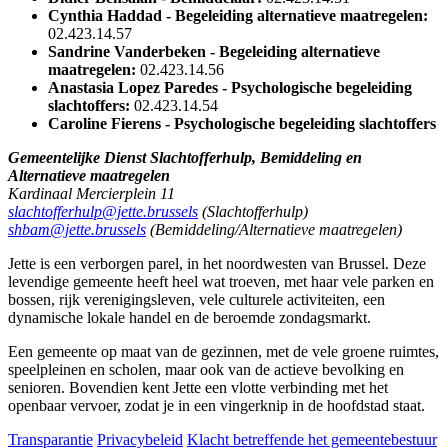
Cynthia Haddad - Begeleiding alternatieve maatregelen:
02.423.14.57
Sandrine Vanderbeken - Begeleiding alternatieve
maatregelen:
02.423.14.56
Anastasia Lopez Paredes - Psychologische begeleiding
slachtoffers:
02.423.14.54
Caroline Fierens - Psychologische begeleiding slachtoffers
Gemeentelijke Dienst Slachtofferhulp, Bemiddeling en
Alternatieve maatregelen
Kardinaal Mercierplein 11
slachtofferhulp@jette.brussels
(Slachtofferhulp)
shbam@jette.brussels
(Bemiddeling/Alternatieve maatregelen)
Jette is een verborgen parel, in het noordwesten van Brussel. Deze
levendige gemeente heeft heel wat troeven, met haar vele parken en
bossen, rijk verenigingsleven, vele culturele activiteiten, een
dynamische lokale handel en de beroemde zondagsmarkt.
Een gemeente op maat van de gezinnen, met de vele groene ruimtes,
speelpleinen en scholen, maar ook van de actieve bevolking en
senioren. Bovendien kent Jette een vlotte verbinding met het
openbaar vervoer, zodat je in een vingerknip in de hoofdstad staat.
Transparantie
Privacybeleid
Klacht betreffende het gemeentebestuur