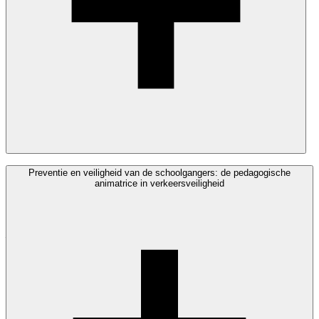
Gehuld in een geel hesje, zorgen de erkende toezichthouders voor
Preventie en veiligheid van de schoolgangers: de pedagogische
een dagelijkse aanwezigheid aan de oversteekplaatsen van de Jetse
animatrice in verkeersveiligheid
scholen, bij aanvang en het einde van de schooldag, om zo het
oversteken van de kinderen veilig te laten verlopen.
Meer info:
De erkende toezichters - 02.423.11.50 -
stads
preventie
@jette.brussels