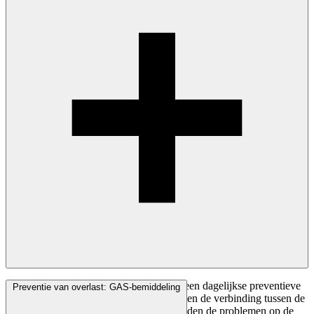
De Gemeenschapswachten zorgen voor een dagelijkse
preventie
ve
Preventie van overlast: GAS-bemiddeling
aanwezigheid in het straatbeeld. Ze vormen de verbinding tussen de
bewoners en het gemeentebestuur en melden de problemen op de