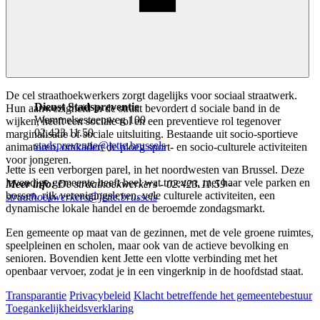
De cel straathoekwerkers zorgt dagelijks voor sociaal straatwerk.
Dienst Stadspreventie
Hun aanwezigheid in de straat bevordert d sociale band in de
Wemmelsesteenweg 100
wijken, heeft een sociale rol en een
preventie
ve rol tegenover
02.423.11.50
marginalisatie of sociale uitsluiting. Bestaande uit socio-sportieve
stadspreventie@jette.brussels
animatoren, omkadert de ploeg sport- en socio-culturele activiteiten
voor jongeren.
Jette is een verborgen parel, in het noordwesten van Brussel. Deze
levendige gemeente heeft heel wat troeven, met haar vele parken en
Meer info:
De straathoekwerkers - 02.423.11.59 -
bossen, rijk verenigingsleven, vele culturele activiteiten, een
straathoekwerkers@jette.brussels
dynamische lokale handel en de beroemde zondagsmarkt.
Een gemeente op maat van de gezinnen, met de vele groene ruimtes,
speelpleinen en scholen, maar ook van de actieve bevolking en
senioren. Bovendien kent Jette een vlotte verbinding met het
openbaar vervoer, zodat je in een vingerknip in de hoofdstad staat.
Transparantie
Privacybeleid
Klacht betreffende het gemeentebestuur
Toegankelijkheidsverklaring