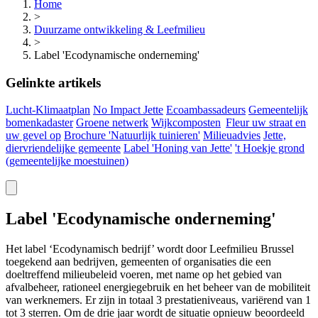
Home
>
Duurzame ontwikkeling & Leefmilieu
>
Label 'Ecodynamische onderneming'
Gelinkte artikels
Lucht-Klimaatplan
No Impact Jette
Ecoambassadeurs
Gemeentelijk
bomenkadaster
Groene netwerk
Wijkcomposten
Fleur uw straat en
uw gevel op
Brochure 'Natuurlijk tuinieren'
Milieuadvies
Jette,
diervriendelijke gemeente
Label 'Honing van Jette'
't Hoekje grond
(gemeentelijke
moestuinen)
Label 'Ecodynamische onderneming'
Het label ‘Ecodynamisch bedrijf’ wordt door Leefmilieu Brussel
toegekend aan bedrijven, gemeenten of organisaties die een
doeltreffend milieubeleid voeren, met name op het gebied van
afvalbeheer, rationeel energiegebruik en het beheer van de mobiliteit
van werknemers. Er zijn in totaal 3 prestatieniveaus, variërend van 1
tot 3 sterren. Om de drie jaar wordt de situatie opnieuw beoordeeld