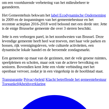
om een voortdurende verbetering van het milieubeheer te
garanderen.
Het Gemeentehuis bekwam het
label Ecodynamische
Onderneming
in 2009 en de inspanningen van het gemeentebestuur en het
recentste actieplan 2016-2018 werd beloond met een derde ster. Jette
is de enige Brusselse gemeente die over 3 sterren beschikt.
Image
Jette is een verborgen parel, in het noordwesten van Brussel. Deze
levendige gemeente heeft heel wat troeven, met haar vele parken en
bossen, rijk verenigingsleven, vele culturele activiteiten, een
dynamische lokale handel en de beroemde zondagsmarkt.
Een gemeente op maat van de gezinnen, met de vele groene ruimtes,
speelpleinen en scholen, maar ook van de actieve bevolking en
senioren. Bovendien kent Jette een vlotte verbinding met het
openbaar vervoer, zodat je in een vingerknip in de hoofdstad staat.
Transparantie
Privacybeleid
Klacht betreffende het gemeentebestuur
Toegankelijkheidsverklaring