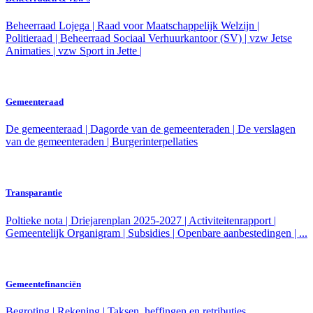
Beheerraad Lojega | Raad voor Maatschappelijk Welzijn |
Politieraad | Beheerraad Sociaal Verhuurkantoor (SV) | vzw Jetse
Animaties | vzw Sport in Jette |
Gemeenteraad
De gemeenteraad | Dagorde van de gemeenteraden | De verslagen
van de gemeenteraden | Burgerinterpellaties
Transparantie
Poltieke nota | Driejarenplan 2025-2027 | Activiteitenrapport |
Gemeentelijk Organigram | Subsidies | Openbare aanbestedingen | ...
Gemeentefinanciën
Begroting | Rekening | Taksen, heffingen en retributies