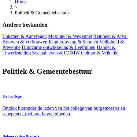
Home
>
Politiek & Gemeentebestuur
Andere bestanden
Loketten & Aanvragen
Mobiliteit & Wegennet
Reinheid & Afval
Bouwen & Verbouwen
Kinderopvang & Scholen
Veiligheid &
Preventie
Duurzame ontwikkeling & Leefmilieu
Handel &
Tewerkstelling
Sociaal leven & OCMW
Cultuur & Vrije tijd
Politiek & Gemeentebestuur
Het college
Ontdek hieronder de leden van het college van burgemeester en
schepenen, met hun bevoegdheden.
Beheerraden & vzw's