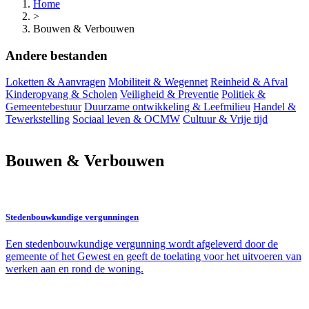
Home
>
Bouwen & Verbouwen
Andere bestanden
Loketten & Aanvragen
Mobiliteit & Wegennet
Reinheid & Afval
Kinderopvang & Scholen
Veiligheid & Preventie
Politiek &
Gemeentebestuur
Duurzame ontwikkeling & Leefmilieu
Handel &
Tewerkstelling
Sociaal leven & OCMW
Cultuur & Vrije tijd
Bouwen & Verbouwen
Stedenbouwkundige vergunningen
Een stedenbouwkundige vergunning wordt afgeleverd door de
gemeente of het Gewest en geeft de toelating voor het uitvoeren van
werken aan en rond de woning.