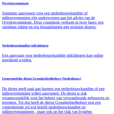
Overlegcommissie
Sommige aanvragen voor een stedenbouwkundige of
milieuvergunning zijn onderworpen aan het advies van de
Overlegcommissie. Deze commissie verloopt in twee fases: een
openbare zitting en een beraadslaging met gesloten deuren.
Stedenbouwkundige inlichtingen
Een aanvraag voor stedenbouwkundige inlichtingen kan online
ingediend worden.
Gemeentelijke dienst Grondgebiedbeheer (Stedenbouw)
De dienst geeft raad aan burgers een stedenbouwkundige of een
milieuvergunning willen aanvragen. De dienst is ook
verantwoordelijk voor het beheer van verwaarloosde gebouwen en
terreinen. Tot slot heeft de dienst Grondgebiedbeheer nog een
controlerende rol wat betreft stedenbouwkundige en
milieuvergunningen , maar ook op het vlak van hygiëne.