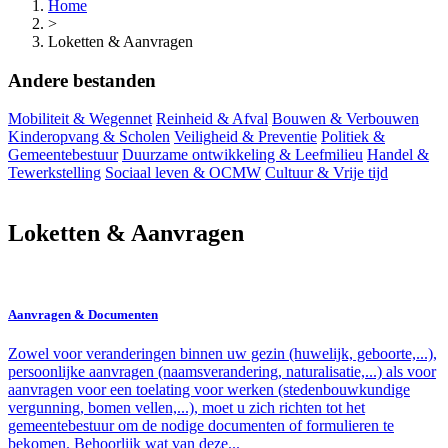
Home
>
Loketten & Aanvragen
Andere bestanden
Mobiliteit & Wegennet
Reinheid & Afval
Bouwen & Verbouwen
Kinderopvang & Scholen
Veiligheid & Preventie
Politiek &
Gemeentebestuur
Duurzame ontwikkeling & Leefmilieu
Handel &
Tewerkstelling
Sociaal leven & OCMW
Cultuur & Vrije tijd
Loketten & Aanvragen
Aanvragen & Documenten
Zowel voor veranderingen binnen uw gezin (huwelijk, geboorte,...),
persoonlijke aanvragen (naamsverandering, naturalisatie,...) als voor
aanvragen voor een toelating voor werken (stedenbouwkundige
vergunning, bomen vellen,...), moet u zich richten tot het
gemeentebestuur om de nodige documenten of formulieren te
bekomen. Behoorlijk wat van deze...