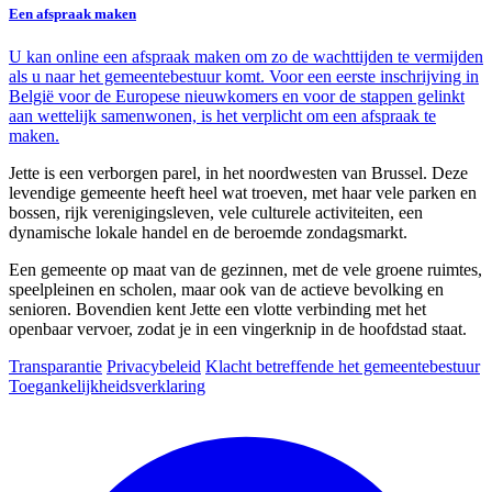
Een afspraak maken
U kan online een afspraak maken om zo de wachttijden te vermijden
als u naar het gemeentebestuur komt. Voor een eerste inschrijving in
België voor de Europese nieuwkomers en voor de stappen gelinkt
aan wettelijk samenwonen, is het verplicht om een afspraak te
maken.
Jette is een verborgen parel, in het noordwesten van Brussel. Deze
levendige gemeente heeft heel wat troeven, met haar vele parken en
bossen, rijk verenigingsleven, vele culturele activiteiten, een
dynamische lokale handel en de beroemde zondagsmarkt.
Een gemeente op maat van de gezinnen, met de vele groene ruimtes,
speelpleinen en scholen, maar ook van de actieve bevolking en
senioren. Bovendien kent Jette een vlotte verbinding met het
openbaar vervoer, zodat je in een vingerknip in de hoofdstad staat.
Transparantie
Privacybeleid
Klacht betreffende het gemeentebestuur
Toegankelijkheidsverklaring