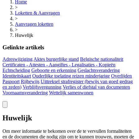
Home
>
Loketten & Aanvragen
>
Aanvragen loketten
>
Huwelijk
Gelinkte artikels
Adreswijziging
Aktes burgerlijke stand
Belgische nationaliteit
Certificaten - Attesten - Aangiftes - Legalisaties - Kopieën
Echtscheiding
Geboorte en erkenning
Geslachtsverandering
Identiteitskaart
Ouderlijke toelating reizen minderjarige
Overlijden
Paspoort
Rijbewijs
Uittreksel strafregister (bewijs van goed gedrag
en zeden)
Verblijfsvergunning
Verlies of diefstal van documenten
Voornaamsverandering
Wettelijk samenwonen
Huwelijk
Om meer informatie te bekomen over de te vervullen formaliteiten
en de documenten die nodig zijn om te kunnen trouwen, moeten de