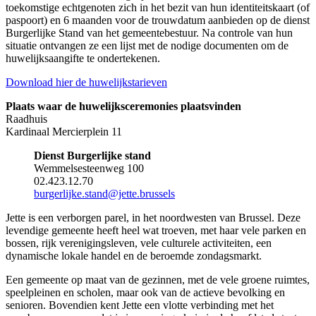
toekomstige echtgenoten zich in het bezit van hun identiteitskaart (of
paspoort) en 6 maanden voor de trouwdatum aanbieden op de dienst
Burgerlijke Stand van het gemeentebestuur. Na controle van hun
situatie ontvangen ze een lijst met de nodige documenten om de
huwelijk
saangifte te ondertekenen.
Download hier de
huwelijkstarieven
Plaats waar de huwelijksceremonies plaatsvinden
Raadhuis
Kardinaal Mercierplein 11
Dienst Burgerlijke stand
Wemmelsesteenweg 100
02.423.12.70
burgerlijke.stand@jette.brussels
Jette is een verborgen parel, in het noordwesten van Brussel. Deze
levendige gemeente heeft heel wat troeven, met haar vele parken en
bossen, rijk verenigingsleven, vele culturele activiteiten, een
dynamische lokale handel en de beroemde zondagsmarkt.
Een gemeente op maat van de gezinnen, met de vele groene ruimtes,
speelpleinen en scholen, maar ook van de actieve bevolking en
senioren. Bovendien kent Jette een vlotte verbinding met het