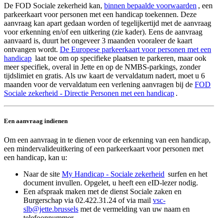
De FOD Sociale zekerheid kan,
binnen bepaalde
voorwaarden
, een
parkeerkaart voor personen met een handicap toekennen. Deze
aanvraag kan apart gedaan worden of tegelijkertijd met de aanvraag
voor erkenning en/of een uitkering (zie kader). Eens de aanvraag
aanvaard is, duurt het ongeveer 3 maanden vooraleer de kaart
ontvangen wordt.
De Europese parkeerkaart voor personen met een
handicap
laat toe om op specifieke plaatsen te parkeren, maar ook
meer specifiek, overal in Jette en op de NMBS-parkings, zonder
tijdslimiet en gratis. Als uw kaart de vervaldatum nadert, moet u 6
maanden voor de vervaldatum een verlening aanvragen bij de
FOD
Sociale zekerheid - Directie Personen met een
handicap
.
Een aanvraag indienen
Om een aanvraag in te dienen voor de erkenning van een handicap,
een mindervalideuitkering of een parkeerkaart voor personen met
een handicap, kan u:
Naar de site
My Handicap - Sociale
zekerheid
surfen en het
document invullen. Opgelet, u heeft een eID-lezer nodig.
Een afspraak maken met de dienst Sociale zaken en
Burgerschap via 02.422.31.24 of via mail
vsc-
slb@jette.brussels
met de vermelding van uw naam en
telefoonnummer.