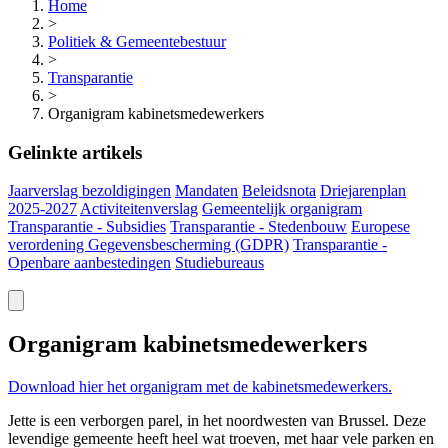
Home
>
Politiek & Gemeentebestuur
>
Transparantie
>
Organigram kabinetsmedewerkers
Gelinkte artikels
Jaarverslag bezoldigingen
Mandaten
Beleidsnota
Driejarenplan
2025-2027
Activiteitenverslag
Gemeentelijk organigram
Transparantie - Subsidies
Transparantie - Stedenbouw
Europese
verordening Gegevensbescherming (GDPR)
Transparantie -
Openbare aanbestedingen
Studiebureaus
Organigram kabinetsmedewerkers
Download hier het organigram met de
kabinetsmedewerkers.
Jette is een verborgen parel, in het noordwesten van Brussel. Deze
levendige gemeente heeft heel wat troeven, met haar vele parken en