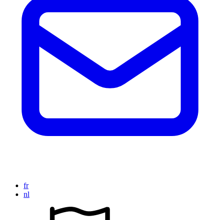
fr
nl