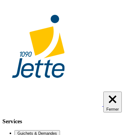
Aller
au
contenu
principal
Fermer
Services
Guichets & Demandes