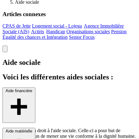
Aide sociale
Articles connexes
CPAS de Jette
Logement social -
Lojega
Agence Immobilière
Sociale
(AIS)
Actiris
Handicap
Organisations sociales
Pension
Égalité des chances et Intégration
Senior Focus
Aide sociale
Voici les différentes aides sociales :
Aide financière
Toute personne a droit à l'aide sociale. Celle-ci a pour but de
Aide matérielle
permettre à chacun de mener une vie conforme à la dignité humaine.