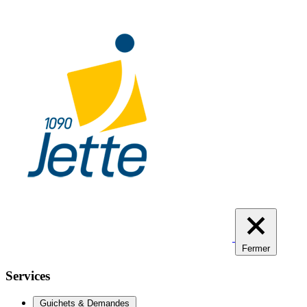
Aller
au
contenu
principal
Fermer
Services
Guichets & Demandes