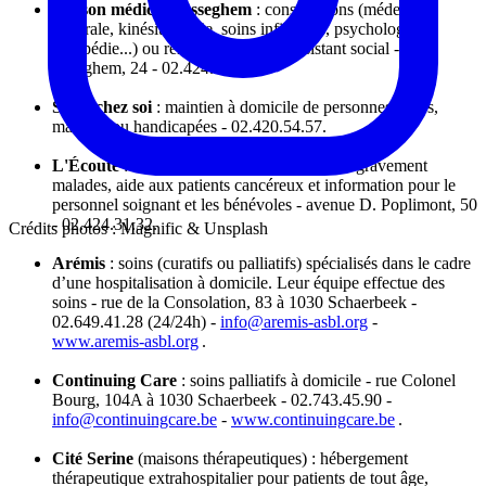
Maison médicale Esseghem
: consultations (médecine
générale, kinésithérapie, soins infirmiers, psychologie,
logopédie...) ou rencontre avec un assistant
social -
rue
Esseghem, 24 - 02.424.25.40.
Soins chez soi
: maintien à domicile de personnes âgées,
malades ou handicapées - 02.420.54.57.
L'Écoute
: accompagnement des personnes gravement
malades,
aide
aux patients cancéreux et information pour le
personnel soignant et les bénévoles - avenue D. Poplimont, 50
- 02.424.31.32.
Crédits photos : Magnific & Unsplash
Arémis
: soins (curatifs ou palliatifs) spécialisés dans le cadre
d’une hospitalisation à domicile. Leur équipe effectue des
soins - rue de la Consolation, 83 à 1030 Schaerbeek -
02.649.41.28 (24/24h) -
info@aremis-asbl.org
-
www.aremis-asbl.org
.
Continuing Care
: soins palliatifs à domicile - rue Colonel
Bourg, 104A à 1030 Schaerbeek - 02.743.45.90 -
info@continuingcare.be
-
www.continuingcare.be
.
Cité Serine
(maisons thérapeutiques) : hébergement
thérapeutique extrahospitalier pour patients de tout âge,