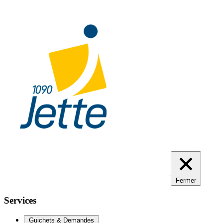
Aller
au
contenu
principal
Fermer
Services
Guichets & Demandes