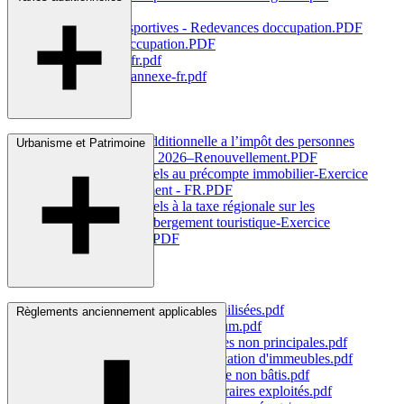
rca-fr.pdf
Infrastructures sportives - Redevances
doccupation.PDF
Redevances
doccupation.PDF
Stages-sportifs-fr.pdf
Stages-sportifs-annexe-fr.pdf
Taxe communale additionnelle a l’impôt des personnes
Urbanisme et Patrimoine
physiques-Exercice
2026–Renouvellement.PDF
Centimes additionnels au précompte immobilier-Exercice
2026–Renouvellement -
FR.PDF
Centimes additionnels à la taxe régionale sur les
établissements d’hébergement touristique-Exercice
2026-Approbation.PDF
Taxe sur les surfaces
imperméabilisées.pdf
Règlements anciennement applicables
surfaces-impermeabilisees-erratum.pdf
Règlement-taxe sur les résidences non
principales.pdf
Batisses-reconstructions-modification
d'immeubles.pdf
Taxe sur les terrains constructible non
bâtis.pdf
Taxe sur les logements surnuméraires
exploités.pdf