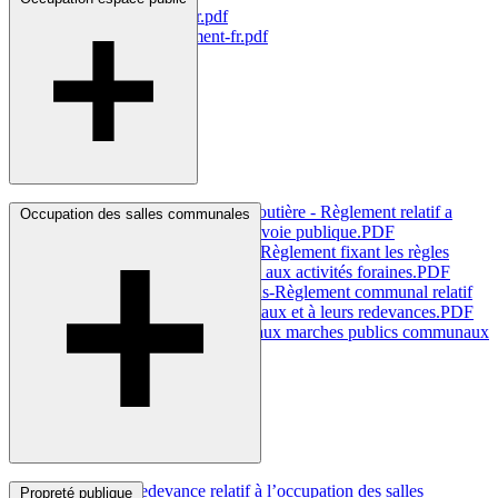
parc-de-circulation-fr.pdf
reglement-stationnement-fr.pdf
Plantations et Signalisation Routière - Règlement relatif a
Occupation des salles communales
l’occupation temporaire de la voie
publique.PDF
Vie économique-Animations-Règlement fixant les règles
générales et les taxes relatives aux activités
foraines.PDF
Vie économique et Animations-Règlement communal relatif
aux marchés publics communaux et à leurs
redevances.PDF
Reglement communal relatif aux marches publics communaux
et a leurs
redevances.PDF
Règlement-redevance relatif à l’occupation des salles
Propreté publique