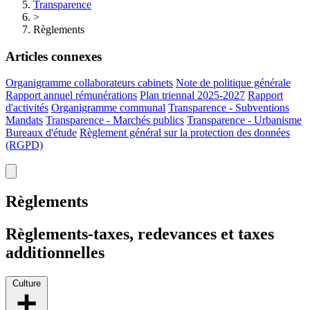
Transparence
>
Règlements
Articles connexes
Organigramme collaborateurs cabinets
Note de politique générale
Rapport annuel rémunérations
Plan triennal 2025-2027
Rapport
d'activités
Organigramme communal
Transparence - Subventions
Mandats
Transparence - Marchés publics
Transparence - Urbanisme
Bureaux d'étude
Règlement général sur la protection des données
(RGPD)
Règlements
Règlements-taxes, redevances et taxes
additionnelles
Culture