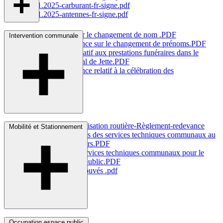
26.11.2025-carburant-fr-signe.pdf
26.11.2025-antennes-fr-signe.pdf
Règlement-taxe sur le changement de nom
.PDF
Intervention communale
Règlement-redevance sur le changement de
prénoms.PDF
Règlement-taxe relatif aux prestations funéraires dans le
cimetière communal de
Jette.PDF
Règlement-redevance relatif à la célébration des
mariages.PDF
Plantations et Signalisation routière-Règlement-redevance
Mobilité et Stationnement
relatif aux prestations des services techniques communaux au
profit des
demandeurs.PDF
I
nterventions des services techniques communaux pour le
maintien de l'ordre
public.PDF
Règlement objets trouvés
.pdf
bornes.pdf
Occupation espace public