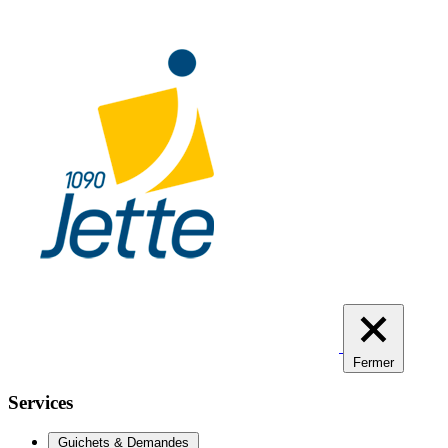
Aller
au
contenu
principal
Fermer
Services
Guichets & Demandes