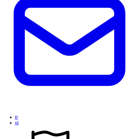
fr
nl