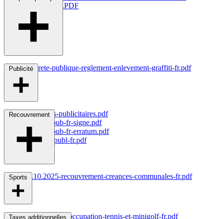
communales.PDF
P
roprete-publique-reglement-enlevement-graffiti-fr.pdf
Publicité
Dispositifs-publicitaires.pdf
Recouvrement
Imprime-pub-fr-signe.pdf
Imprime-pub-fr-erratum.pdf
Pub-voie-publ-fr.pdf
22.10.2025-recouvrement-creances-communales-fr.pdf
Sports
Redevances-d'occupation-tennis-et-minigolf-fr.pdf
Taxes additionnelles