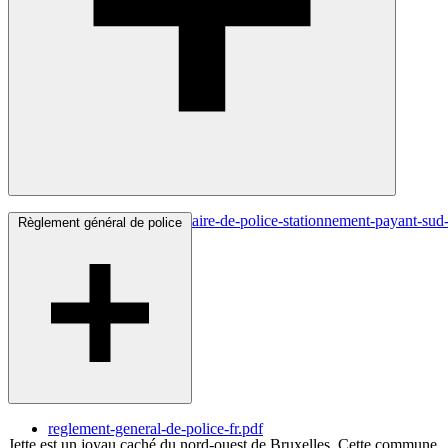
reglement-complementaire-de-police-stationnement-payant-sud-
Règlement général de police
reglement-general-de-police-fr.pdf
Jette est un joyau caché du nord-ouest de Bruxelles. Cette commune