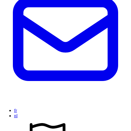
fr
nl