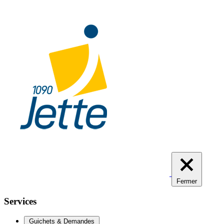
Aller
au
contenu
principal
Fermer
Services
Guichets & Demandes