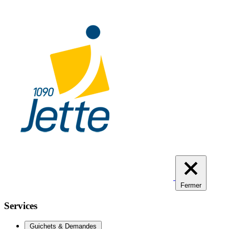
Aller
au
contenu
principal
Fermer
Services
Guichets & Demandes