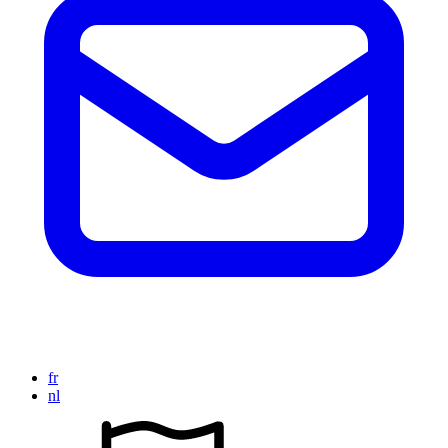
fr
nl