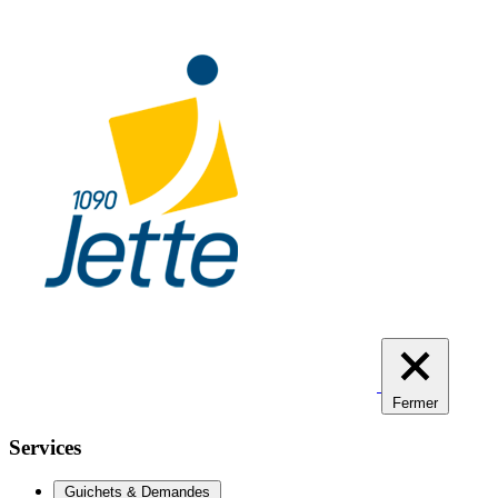
Aller
au
contenu
principal
Fermer
Services
Guichets & Demandes