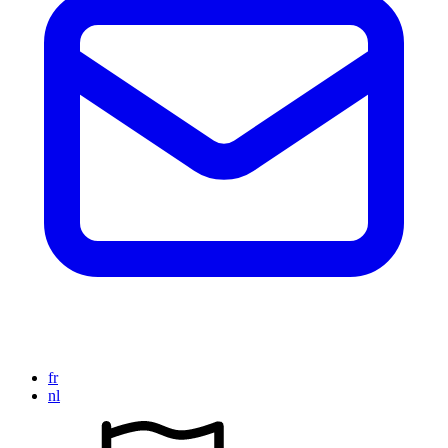
fr
nl