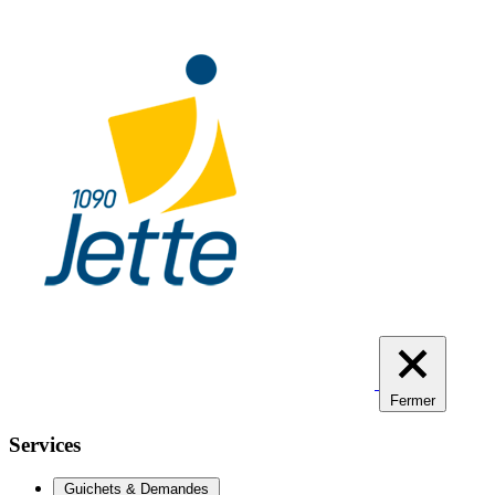
Aller
au
contenu
principal
Fermer
Services
Guichets & Demandes