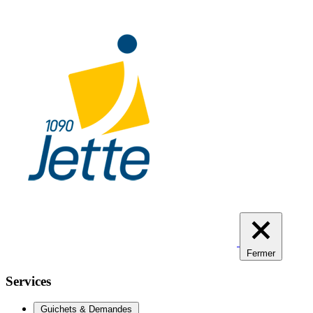
Aller
au
contenu
principal
Fermer
Services
Guichets & Demandes