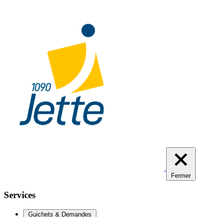
Aller
au
contenu
principal
Fermer
Services
Guichets & Demandes